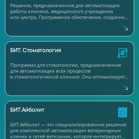
Решение, предназначенное для автоматизации
работы клиники, медицинского учреждения
или центра. Программное обеспечение, созданное
на базе 1С, позволяет эффективно управлять всеми
аспектами деятельности учреждения,
включая учет, обработку данных пациентов, а
также соблюдение требований законодательства.
БИТ. Стоматология
Решение БИТ. УМЦ помогает организовать работу
всех подразделений клиники и медцентра,
обеспечивая оперативный контроль и анализ, что
Программа для стоматологии, предназначенная
способствует повышению качества обслуживания
для автоматизации всех процессов
клиентов и оптимизации бизнес-процессов.
в стоматологической клинике. Она оптимизирует
работу как небольших медицинских учреждений,
так и крупных сеть филиалов, улучшая управление
бизнес-процессами, что делает их более
эффективными и упрощает работу с клиентами и
сотрудниками.
БИТ.Айболит
БИТ.Айболит — это специализированное решение
для комплексной автоматизации ветеринарных
клиник и сетей ветклиник, которое интегрирует