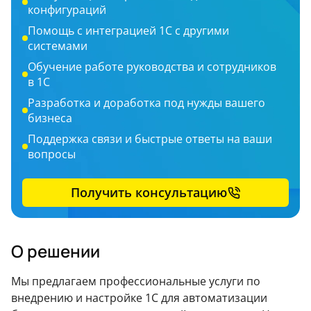
конфигураций
Помощь с интеграцией 1С с другими
системами
Обучение работе руководства и сотрудников
в 1С
Разработка и доработка под нужды вашего
бизнеса
Поддержка связи и быстрые ответы на ваши
вопросы
Получить консультацию
О решении
Мы предлагаем профессиональные услуги по
внедрению и настройке 1С для автоматизации