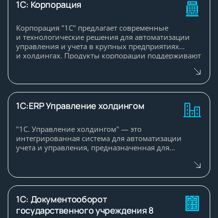
1C: Корпорация
Продукт успешно используется как в
государственных больницах, так и в коммерческих
Корпорация "1С" предлагает современные
медицинских организациях, включая
и технологические решения для автоматизации
поликлиники, стационары и розничные аптечные
управления и учета в крупных предприятиях
пункты. Его универсальные функции позволяют
и холдингах. Продукты корпорации поддерживают
эффективно управлять лекарственными
широкий спектр бизнес-процессов и задач,
средствами и организовывать бесперебойную
связанных с организацией, учетом и контролем.
работу аптечных подразделений.
Системы "1С" помогают предприятиям
и организациям эффективно использовать
корпоративные ресурсы, обеспечивая
1C:ERP Управление холдингом
централизованное руководство и интеграцию
с другими решениями.
"1С. Управление холдингом" — это
интегрированная система для автоматизации
учета и управления, предназначенная для
холдингов и крупных предприятий
с многопрофильной деятельностью. Программа
помогает наладить
организацию производственными, финансовыми
и кадровыми процессами, обеспечивая
1С: Документооборот
централизованный контроль и точное
государственного учреждения 8
планирование. Решение эффективно адаптируется