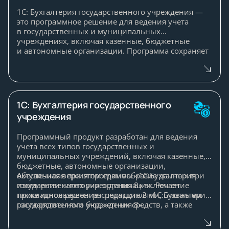
к особенностям различных организаций, включая
1С: Бухгалтерия государственного учреждения —
комплексные процессы и многосоставные бизнес-
это программное решение для ведения учета
структуры.
в государственных и муниципальных
учреждениях, включая казенные, бюджетные
и автономные организации. Программа сохраняет
целостность данных при изменении типа
учреждения и поддерживает учет для
распорядителей и главных распорядителей
бюджетных средств, органов власти и управления,
внебюджетных фондов, финансовых
1С: Бухгалтерия государственного
и казначейских структур, а также государственных
учреждения
академий наук.
Программный продукт разработан для ведения
учета всех типов государственных и
муниципальных учреждений, включая казенные,
бюджетные, автономные организации,
обеспечивая при этом единообразие данных при
Актуальная версия программы «1С:Бухгалтерия
изменении категории организации. Решение
государственного учреждения 8» включает
также используется распорядителями, главными
прикладное решение - редакция 2 «1С:Бухгалтерия
распорядителями бюджетных средств, а также
государственного учреждения 8».
органами государственной власти, местного
самоуправления, управлениями