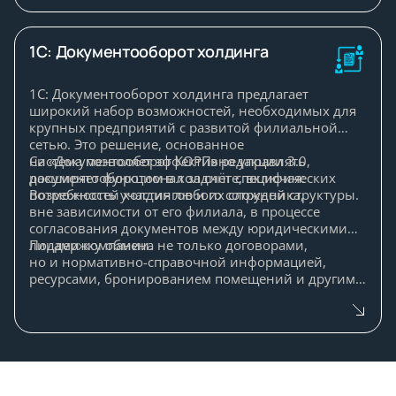
государственными внебюджетными фондами,
финансовыми и казначейскими органами, а также
научными учреждениями для учета своего
1С: Документооборот холдинга
финансирования.
1С: Документооборот холдинга предлагает
широкий набор возможностей, необходимых для
крупных предприятий с развитой филиальной
сетью. Это решение, основанное
на «Документооборот КОРП» редакции 3.0,
Система позволяет эффективно управлять
расширяет функционал за счёт специфических
документооборотом в холдинге, включая:
потребностей холдингов и их сложной структуры.
Возможность участия любого сотрудника,
вне зависимости от его филиала, в процессе
согласования документов между юридическими
лицами компании.
Поддержку обмена не только договорами,
но и нормативно-справочной информацией,
ресурсами, бронированием помещений и другими
данными.