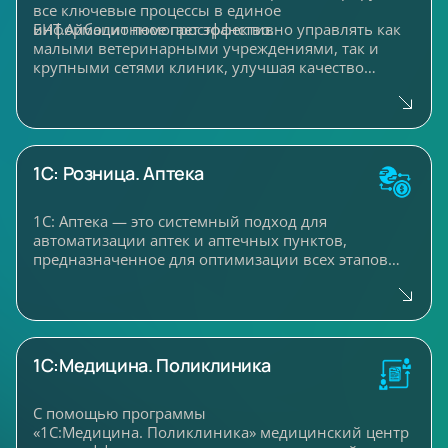
все ключевые процессы в единое
информационное пространство.
БИТ.Айболит помогает эффективно управлять как
малыми ветеринарными учреждениями, так и
крупными сетями клиник, улучшая качество
обслуживания животных и оптимизируя
внутренние процессы.
1С: Розница. Аптека
1С: Аптека — это системный подход для
автоматизации аптек и аптечных пунктов,
предназначенное для оптимизации всех этапов
розничной торговли лекарственными средствами
и сопутствующими товарами. Программное
обеспечение подходит как для небольших аптек,
так и для аптечных сетей, обеспечивая
эффективное управление запасами, учет серий
1С:Медицина. Поликлиника
и сроков годности, а также контроль за
соблюдением нормативных требований по
ценообразованию.
С помощью программы
«1С:Медицина. Поликлиника» медицинский центр