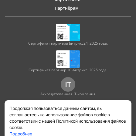
Партнёрам
Сертификат партнера Битрикс24 2025 года.
Сертификат партнер 1С-битрикс 2025 года.
IT
Аккредитованная IT-компания
Продолжая пользоваться данным сайтом, вы
Разработка включена в едином реестре российского
соглашаетесь на использование файлов cookie в
ПО «Минцифры» № АО-20250120–23226327069-3 от 21.01.2025
соответствии с нашей Политикой использования файлов
cookie.
Подробнее
© Квант, 2026. Все права защищены.