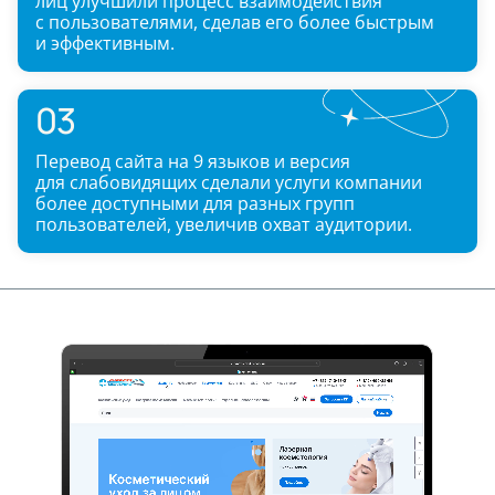
лиц улучшили процесс взаимодействия
с пользователями, сделав его более быстрым
и эффективным.
03
Перевод сайта на 9 языков и версия
для слабовидящих сделали услуги компании
более доступными для разных групп
пользователей, увеличив охват аудитории.