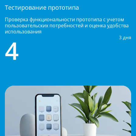
Разработка графики
 учетом
Создание дизайна мобильного приложения
 удобства
учитывающего визуальные аспекты (цвето
гамма, шрифты, элементы управления) и
3 дня
эргономику для обеспечения комфортного
пользовательского опыта
5