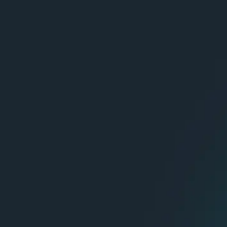
Затронутые темы:
Что нужно знать о ЕГИСЗ в 2025 году?
Насколько быстро можно начать
передачу?
ТОП вопросов: МИС, ЛИС, РЭМД, СЭМД,
КЭП/УКЭП, VipNet туннель или всё, что
нужно для старта
Как выбрать СЭМД?
ОДЛИ (обмен данными лабораторных
исследований), новые возможности