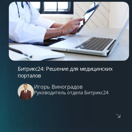
Затронутые темы:
Распространенные ошибки при
заполнении ФРМР и ФРМО и способы их
предотвращения
Влияние реестров на интеграцию с
РЭМД и возможные последствия
Риски несвоевременного обновления
данных и штрафные санкции
Процедура внесения данных о
Битрикс24: Решение для медицинских
специалистах и требования к
порталов
документам
Игорь Виноградов
Руководитель отдела Битрикс24