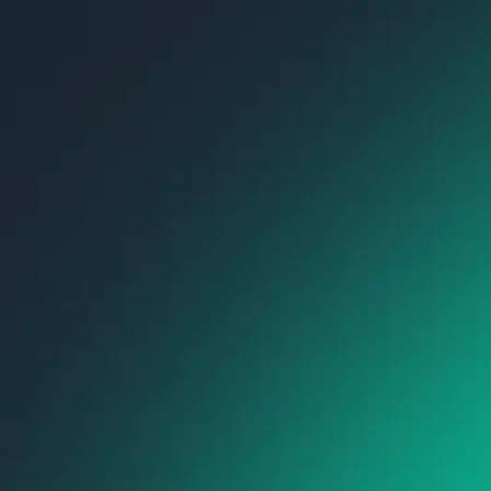
Затронутые темы:
Введение в N3.Health ОДЛИ
Особенности взаимодействия клинико-
диагностических лабораторий (КДЛ) с
ЕГИСЗ
Взаимодействие КДЛ с региональными
информационными системами: цели и
преимущества
Примеры медицинских учреждений,
успешно использующих сервис, и
достигнутые эффекты