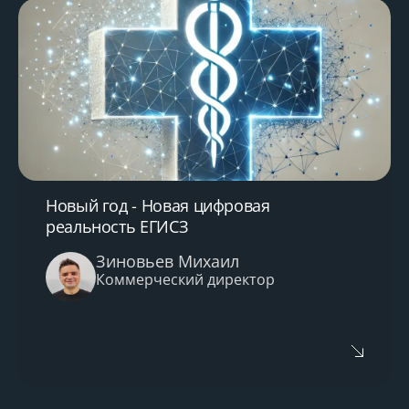
Затронутые темы:
Возможности интеграции с внешними
системами и сервисами: от страховых
компаний до лабораторий и
телемедицинских платформ
Текущие тренды и вектор развития МИС
на ближайшие годы
Обзор собственных модульных
разработок, которые можно внедрить
Новый год - Новая цифровая
уже сейчас
реальность ЕГИСЗ
Кто в команде выигрывает от более
полного использования системы? Зачем
Зиновьев Михаил
это нужно руководству, врачам и
Коммерческий директор
администраторам?