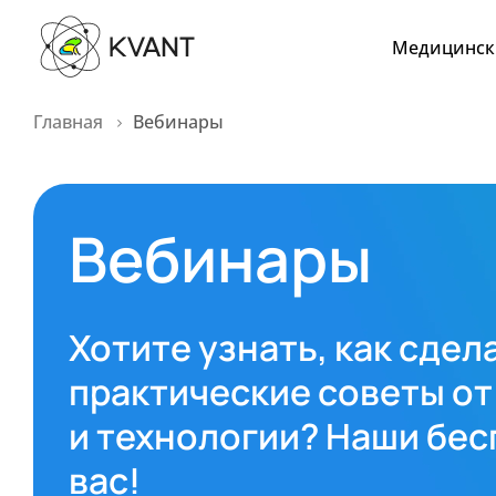
Медицинск
Главная
Вебинары
Вебинары
Хотите узнать, как сде
практические советы от
и технологии? Наши бес
вас!