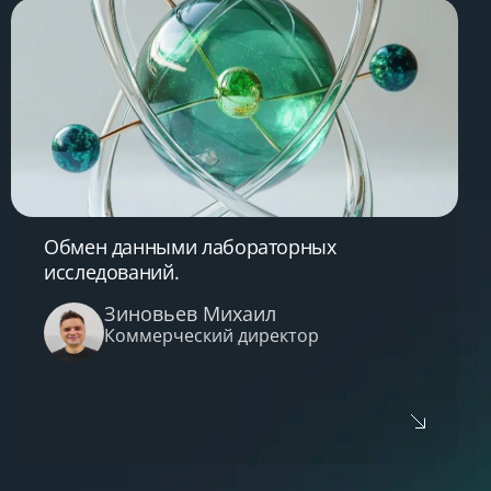
Затронутые темы:
Возможности автоматизации выездных
осмотров на примере кейсов ее
внедрения в клиниках: повышение
эффективности, снижение ошибок,
улучшение качества обслуживания
Обзор доступных решений и
программного обеспечения
Организация работы с медицинскими
Обмен данными лабораторных
аппаратами на выезде (рентген,
исследований.
маммография, УЗИ)
Организация документооборота и
Зиновьев Михаил
хранения медицинских изображений
Коммерческий директор
Использование РАХ сервера