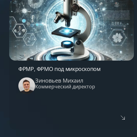
Затронутые темы:
Последние новости из ЕГИСЗ: что
происходит сейчас?
РЭМД отменили или нет?
Законодательные требования и как им
соответствовать
Законы без стресса: что требуют и как
выполнять
ФРМР, ФРМО под микроскопом
Зиновьев Михаил
Коммерческий директор