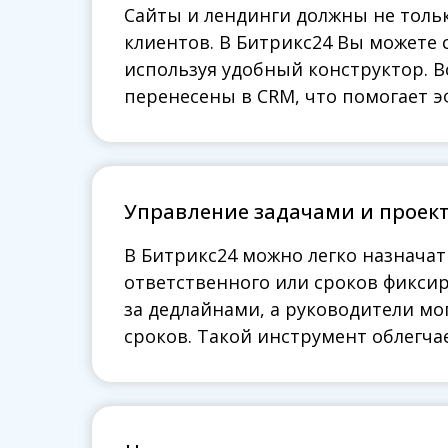
Сайты и лендинги должны не толь
Сайты и лендинги должны не толь
клиентов. В Битрикс24 Вы можете 
клиентов. В Битрикс24 Вы можете 
используя удобный конструктор. В
используя удобный конструктор. В
перенесены в CRM, что помогает 
перенесены в CRM, что помогает 
Управление задачами и проек
Управление задачами и проек
В Битрикс24 можно легко назначат
В Битрикс24 можно легко назначат
ответственного или сроков фиксир
ответственного или сроков фиксир
за дедлайнами, а руководители м
за дедлайнами, а руководители м
сроков. Такой инструмент облегч
сроков. Такой инструмент облегч