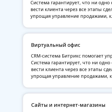
Система гарантирует, что ни одно
Система гарантирует, что ни одно
вести клиента через все этапы сд
вести клиента через все этапы сд
упрощая управление продажами, к
упрощая управление продажами, 
Виртуальный офис
Виртуальный офис
CRM-система Битрикс помогает уп
CRM-система Битрикс помогает уп
Система гарантирует, что ни одно
Система гарантирует, что ни одно
вести клиента через все этапы сд
вести клиента через все этапы сд
упрощая управление продажами, 
упрощая управление продажами, 
Сайты и интернет-магазины
Сайты и интернет-магазины