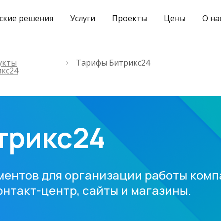
ские решения
Услуги
Проекты
Цены
О на
укты
Тарифы Битрикс24
икс24
трикс24
ентов для организации работы комп
онтакт-центр, сайты и магазины.