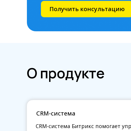
Получить консультацию
О продукте
CRM-система
CRM-система
CRM-система Битрикс помогает уп
CRM-система Битрикс помогает уп