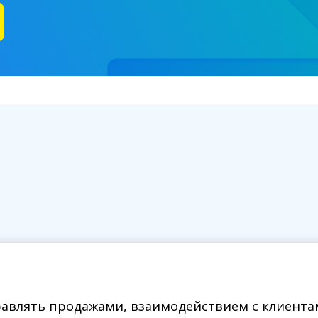
равлять продажами, взаимодействием с клиента
равлять продажами, взаимодействием с клиента