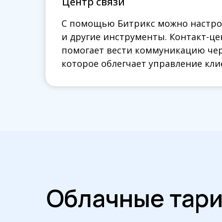
Центр связи
Центр связи
С помощью Битрикс можно настрои
С помощью Битрикс можно настрои
и другие инструменты. Контакт-це
и другие инструменты. Контакт-це
помогает вести коммуникацию чер
помогает вести коммуникацию чер
которое облегчает управление кл
которое облегчает управление кл
Облачные тар