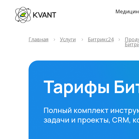
Медицин
Главная
Услуги
Битрикс24
Прод
Битр
Тарифы Би
Полный комплект инструм
задачи и проекты, CRM, к