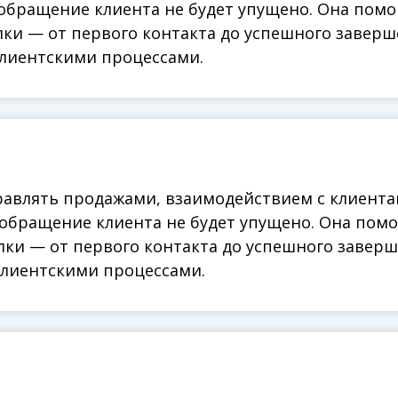
 обращение клиента не будет упущено. Она помо
 обращение клиента не будет упущено. Она помо
елки — от первого контакта до успешного заверш
елки — от первого контакта до успешного заверш
лиентскими процессами.
клиентскими процессами.
равлять продажами, взаимодействием с клиента
равлять продажами, взаимодействием с клиента
 обращение клиента не будет упущено. Она помо
 обращение клиента не будет упущено. Она помо
елки — от первого контакта до успешного заверш
елки — от первого контакта до успешного заверш
клиентскими процессами.
клиентскими процессами.