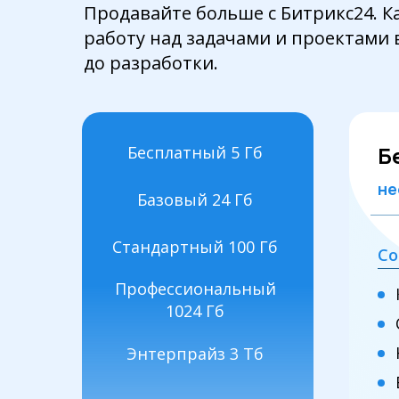
Продавайте больше с Битрикс24.
К
работу над задачами и проектами 
до разработки.
Б
Бесплатный 5 Гб
не
Базовый 24 Гб
Стандартный 100 Гб
Со
Профессиональный
1024 Гб
Энтерпрайз 3 Тб