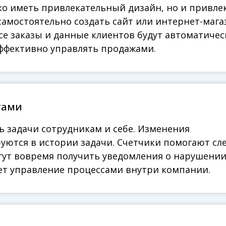
ко иметь привлекательный дизайн, но и привле
ко иметь привлекательный дизайн, но и привле
самостоятельно создать сайт или интернет-мага
самостоятельно создать сайт или интернет-мага
се заказы и данные клиентов будут автоматичес
се заказы и данные клиентов будут автоматичес
эффективно управлять продажами.
эффективно управлять продажами.
тами
тами
ь задачи сотрудникам и себе. Изменения
ь задачи сотрудникам и себе. Изменения
уются в истории задачи. Счетчики помогают сл
уются в истории задачи. Счетчики помогают сл
огут вовремя получить уведомления о нарушени
огут вовремя получить уведомления о нарушени
ает управление процессами внутри компании.
ает управление процессами внутри компании.