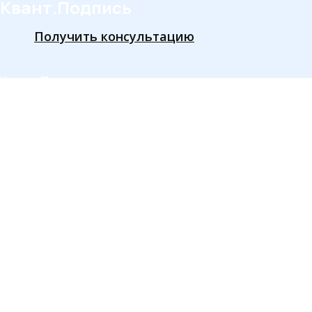
Квант.Подпись
Получить консультацию
Квант.Подпись — это универсальное
решение для работы с электронной
цифровой подписью (ЭЦП), которое
может быть интегрировано в любые
информационные системы
и программные продукты,
где требуется функционал работы
с ЭЦП.