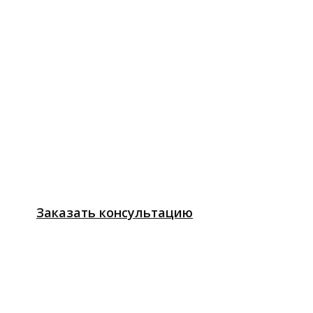
1С:Лекторий
Заказать консультацию
Онлайн-платформа для обучения
и повышения квалификации
пользователей программного
обеспечения 1С. На платформе