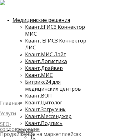
Медицинские решения
Квант.ЕГИСЗ Коннектор
МИС
Квант. ЕГИСЗ Коннектор
ЛИС
Квант.МИС.Лайт
Квант.Логистика
Квант.Драйвер
Квант.МИС
Битрикс24 для
медицинских центров
Квант.ВОП
Квант.Цитолог
Главная
Квант.Загрузчик
Услуги
Квант.Мессенджер
Квант.Подпись
SEO-
сопровождение
Услуги
Продвижение на маркетплейсах
1C