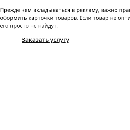
Продвижение н
Прежде чем вкладываться в рекламу, важно пр
оформить карточки товаров. Если товар не опт
его просто не найдут.
Заказать услугу
Маркетплейсы — это настоящие торг
сражаются за внимание покупателей.
на виду? Секрет успеха — грамотное
Как продвигаться на маркетплейсах