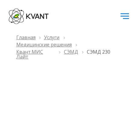
Главная
Услуги
Медицинские решения
Квант.МИС
СЭМД
СЭМД 230
Лайт
СЭМД 230
Медицинское заключение
по результатам медицинского
осмотра работника для
предоставления в подсистему
ЭЛМК (CDA) Редакция 1
Заключение по форме 230 —