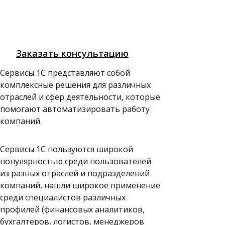
Сервисы 1С
Заказать консультацию
Сервисы 1С представляют собой
Расширенные функции
комплексные решения для различных
программ 1С, которые
отраслей и сфер деятельности, которые
позволяют оптимизировать
помогают автоматизировать работу
ведение учета, минимизировать
компаний.
ошибки, экономят время
и предоставляют
Сервисы 1С пользуются широкой
дополнительные данные для
популярностью среди пользователей
решения бизнес-задач
из разных отраслей и подразделений
компаний, нашли широкое применение
среди специалистов различных
профилей (финансовых аналитиков,
бухгалтеров, логистов, менеджеров