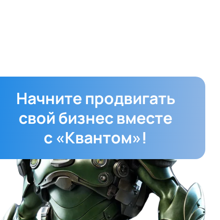
Начните продвигать
свой бизнес вместе
с «Квантом»!