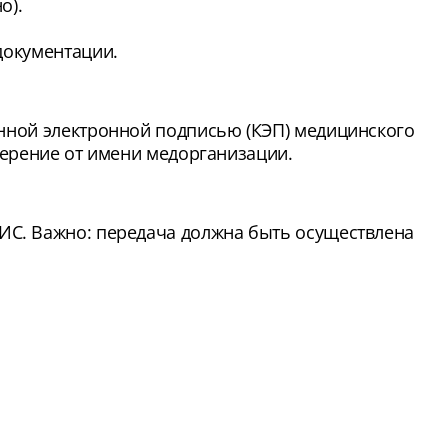
о).
документации.
нной электронной подписью (КЭП) медицинского
верение от имени медорганизации.
ИС. Важно: передача должна быть осуществлена