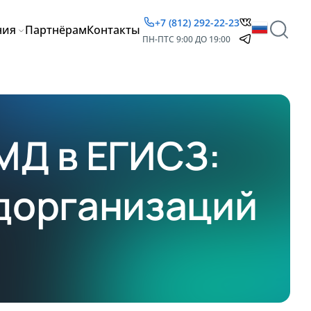
+7 (812) 292-22-23
ния
Партнёрам
Контакты
ПН-ПТ
С 9:00 ДО 19:00
МД в ЕГИСЗ:
дорганизаций